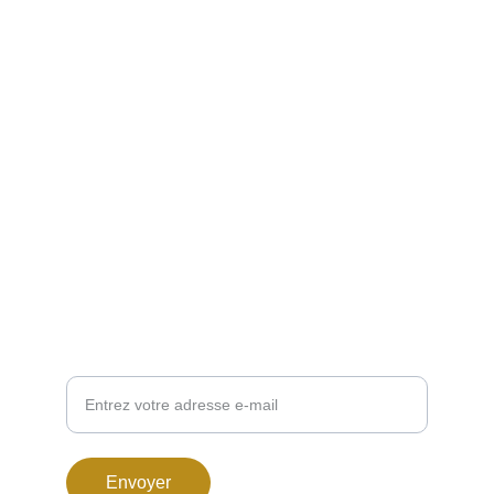
Nous écrire :
lestresorsdovalie@orange.fr
123 Rue de Cazaubon, 32150 Cazaubon
+33 6 08 31 59 90
VOUS VOULEZ ÊTRE RECONTACTÉ ?
Renseignez ci-dessous votre adresse-mail :
Envoyer