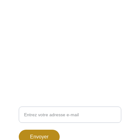
Nous écrire :
lestresorsdovalie@orange.fr
123 Rue de Cazaubon, 32150 Cazaubon
+33 6 08 31 59 90
VOUS VOULEZ ÊTRE RECONTACTÉ ?
Renseignez ci-dessous votre adresse-mail :
Envoyer